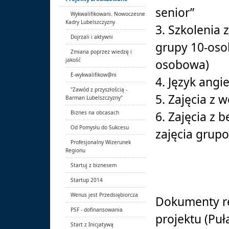
senior”
Wykwalifikowani. Nowoczesne
Kadry Lubelszczyzny
3. Szkolenia 
Dojrzali i aktywni
grupy 10-oso
Zmiana poprzez wiedzę i
jakość
osobowa)
E-wykwalifikow@ni
4. Język angi
"Zawód z przyszłością -
5. Zajęcia z 
Barman Lubelszczyzny"
Biznes na obcasach
6. Zajęcia z 
Od Pomysłu do Sukcesu
zajęcia grup
Profesjonalny Wizerunek
Regionu
Startuj z biznesem
Startup 2014
Wenus jest Przedsiębiorcza
Dokumenty re
PSF - dofinansowania
projektu (Puł
Start z Inicjatywą