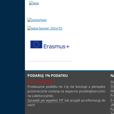
PODARUJ 1% PODATKU
N
St
KRS: 0000097219
St
Przekazanie podatku nic Cię nie kosztuje a pieniądze
We
przeznaczone zostaną na wsparcie przedsiębiorczości
Pr
na Lubelszczyźnie.
E-
Sprawdź jak wypełnić PIT
lub przyjdź po informację do
„W
nas!!!
Pu
Zm