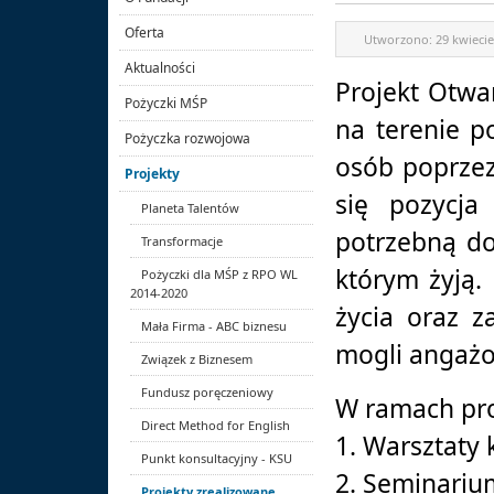
Oferta
Utworzono:
29 kwieci
Aktualności
Projekt Otwa
Pożyczki MŚP
na terenie p
Pożyczka rozwojowa
osób poprzez
Projekty
się pozycja
Planeta Talentów
potrzebną do
Transformacje
którym żyją.
Pożyczki dla MŚP z RPO WL
2014-2020
życia oraz z
Mała Firma - ABC biznesu
mogli angażo
Związek z Biznesem
Fundusz poręczeniowy
W ramach pro
Direct Method for English
1. Warsztaty 
Punkt konsultacyjny - KSU
2. Seminariu
Projekty zrealizowane